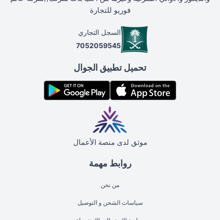
فوريو للتجارة
السجل التجاري
7052059545
تحميل تطبيق الجوال
موثق لدى منصة الأعمال
روابط مهمة
من نحن
سياسات الشحن و التوصيل