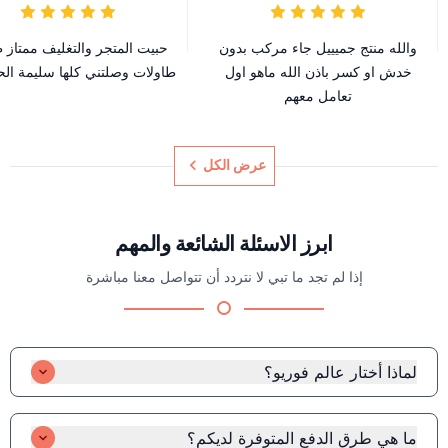
والله منتج جميييل جاء مركب بدون
حبيت المتجر والتغليف ممتاز 
خدش او كسر باذن الله ماهو اول
طاولات وصلتني كلها سليمة الح
تعامل معهم
عرض الكل
ابرز الاسئلة الشائعة والمهم
إذا لم تجد ما تبي لا نتردد أن تتواصل معنا مباشرة
لماذا أختار عالم فوريو؟
ضمان استرجاع واستبدال: يمكنك إعادة المنتج أو استبداله بسهولة إذا
لم يكن مناسبًا لك. ضمان توصيل ذهبي: نوصل طلباتك بحرص تام،
ما هي طرق الدفع المتوفرة لديكم؟
دون أي ضرر أو خدوش. جودة عالية: نحرص على تقديم منتجات