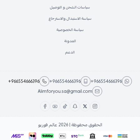
سياسات الشحن و التوصيل
سياسة الاستبدال والاسترجاع
سياسة الخصوصية
المدونة
الدعم
+966554666396
+966554666396
+966554666396
Alimforyou.sa@gmail.com
الحقوق محفوظة | 2026
عالم فوريو