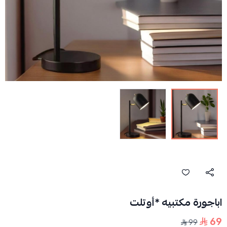
اباجورة مكتبيه *أوتلت
69
99