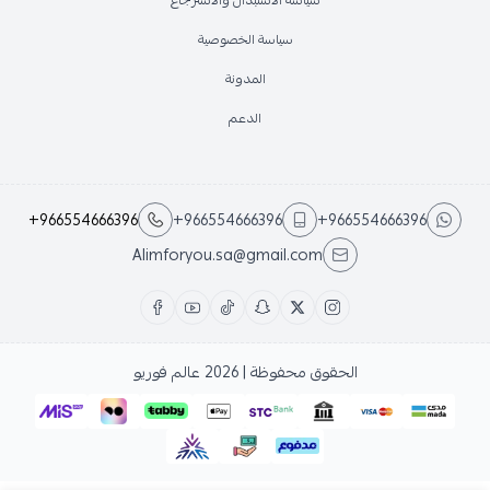
سياسة الخصوصية
المدونة
الدعم
+966554666396
+966554666396
+966554666396
Alimforyou.sa@gmail.com
الحقوق محفوظة | 2026
عالم فوريو