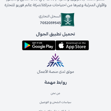
والأواني المنزلية وغيرها من احتياجات منزلك//شركة عالم فوريو للتجارة
السجل التجاري
7052059545
تحميل تطبيق الجوال
موثق لدى منصة الأعمال
روابط مهمة
من نحن
سياسات الشحن و التوصيل
سياسة الاستبدال والاسترجاع