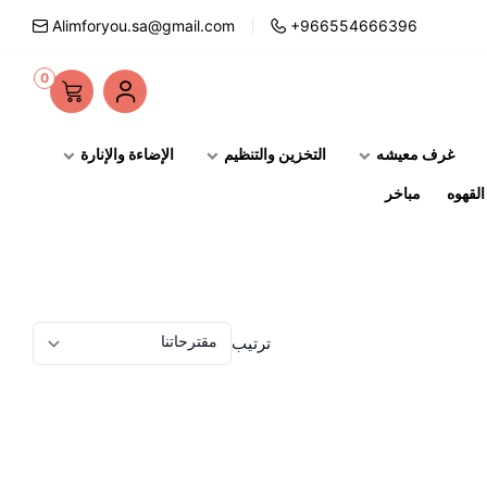
Alimforyou.sa@gmail.com
+966554666396
0
غرف معيشه
التخزين والتنظيم
الإضاءة والإنارة
لقهوه
مباخر
ترتيب