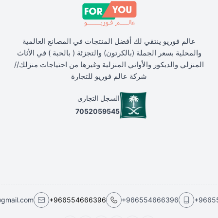
عالم فوريو ينتقي لك أفضل المنتجات في المصانع العالمية
والمحلية بسعر الجملة (بالكرتون) والتجزئة ( بالحبة ) في الأثاث
المنزلي والديكور والأواني المنزلية وغيرها من احتياجات منزلك//
شركة عالم فوريو للتجارة
السجل التجاري
7052059545
@gmail.com
+966554666396
+966554666396
+9665