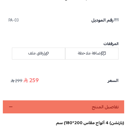
رقم الموديل
PA-03
المرفقات
إضافة ملاحظة
إرفاق ملف
259
السعر
299
اسحب و افلت الملف هنا
استعراض
تفاصيل المنتج
(بارتشن) 4 ألواح مقاس 200*180) سم