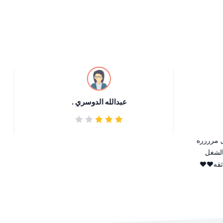
عبدالله الدوسري .
مرررره
لشغل
قه❤️❤️