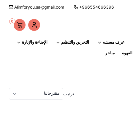
Alimforyou.sa@gmail.com
+966554666396
0
غرف معيشه
التخزين والتنظيم
الإضاءة والإنارة
لقهوه
مباخر
ترتيب