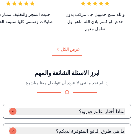
والله منتج جميييل جاء مركب بدون
حبيت المتجر والتغليف ممتاز 
خدش او كسر باذن الله ماهو اول
طاولات وصلتني كلها سليمة الح
تعامل معهم
عرض الكل
ابرز الاسئلة الشائعة والمهم
إذا لم تجد ما تبي لا نتردد أن تتواصل معنا مباشرة
لماذا أختار عالم فوريو؟
ضمان استرجاع واستبدال: يمكنك إعادة المنتج أو استبداله بسهولة إذا
لم يكن مناسبًا لك. ضمان توصيل ذهبي: نوصل طلباتك بحرص تام،
ما هي طرق الدفع المتوفرة لديكم؟
دون أي ضرر أو خدوش. جودة عالية: نحرص على تقديم منتجات