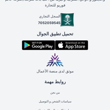
فوريو للتجارة
السجل التجاري
7052059545
تحميل تطبيق الجوال
موثق لدى منصة الأعمال
روابط مهمة
من نحن
سياسات الشحن و التوصيل