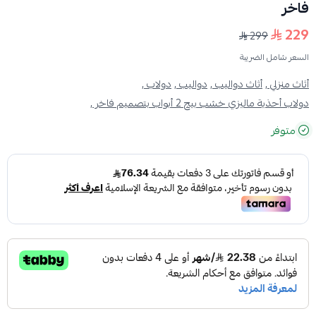
فاخر
229
299
السعر شامل الضريبة
أثاث منزلي ,
أثاث دواليب ,
دواليب ,
دولاب ,
دولاب أحذية ماليزي خشب بيج 2 أبواب بتصميم فاخر ,
متوفر