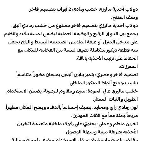
دولاب أحذية ماليزي خشب رمادي 2 أبواب بتصميم فاخر :
وصف المنتج:
دولاب أحذية ماليزي بتصميم فاخر مصنوع من خشب رمادي أنيق،
يجمع بين الذوق الرفيع والوظيفة العملية ليضفي لمسة دفء وتنظيم
على مدخل المنزل أو غرفة الملابس. تصميمه البسيط والراقي يجعل
منه قطعة ديكور متكاملة تضيف لمسة من الفخامة للمكان مع
الحفاظ على ترتيب الأحذية بأناقة.
المميزات:
تصميم فاخر وعصري: يتميز ببابين أنيقين يمنحان مظهراً متناسقاً
يناسب جميع أنماط الديكور الداخلي.
خشب ماليزي عالي الجودة: متين ومقاوم للرطوبة، يضمن الاستخدام
الطويل والثبات الممتاز.
لون رمادي راقٍ ومحايد: يضيف إحساساً بالدفء ويمنح المكان مظهراً
مريحاً ومتناغماً مع الأثاث المودرن.
تخزين منظم وعملي: يحتوي على رفوف داخلية متعددة لتخزين
الأحذية بطريقة مرتبة وسهلة الوصول.
مقابض ناعمة وانسيابية: تسهّل الاستخدام وتضفي لمسة جمالية