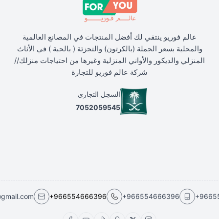
عالم فوريو ينتقي لك أفضل المنتجات في المصانع العالمية
والمحلية بسعر الجملة (بالكرتون) والتجزئة ( بالحبة ) في الأثاث
المنزلي والديكور والأواني المنزلية وغيرها من احتياجات منزلك//
شركة عالم فوريو للتجارة
السجل التجاري
7052059545
@gmail.com
+966554666396
+966554666396
+9665