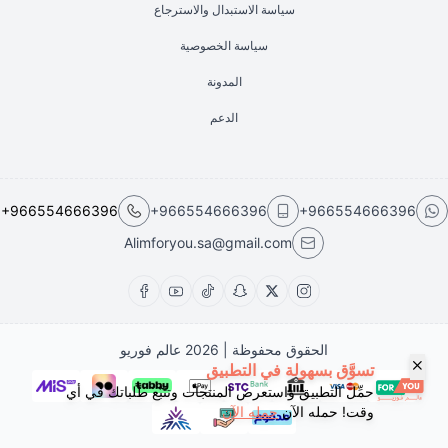
سياسة الاستبدال والاسترجاع
سياسة الخصوصية
المدونة
الدعم
+966554666396
+966554666396
+966554666396
Alimforyou.sa@gmail.com
الحقوق محفوظة | 2026
عالم فوريو
تسوَّق بسهولة في التطبيق
حمِّل التطبيق واستعرض المنتجات وتتبّع طلباتك في أي
وقت! حمله الآن
حمله الآن