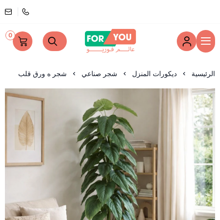
0
عالم فوريو
الرئيسية
ديكورات المنزل
شجر صناعي
شجر ه ورق قلب