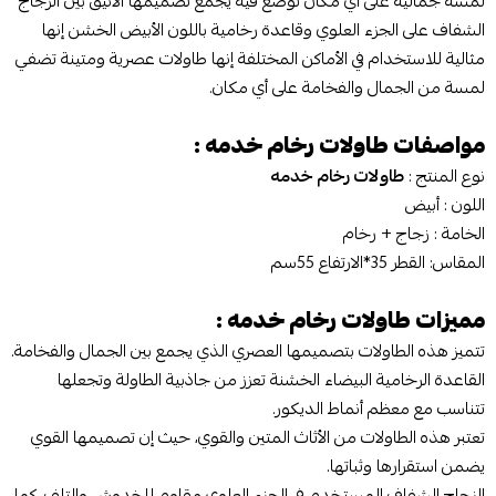
لمسة جمالية على أي مكان توضع فيه يجمع تصميمها الأنيق بين الزجاج
الشفاف على الجزء العلوي وقاعدة رخامية باللون الأبيض الخشن إنها
مثالية للاستخدام في الأماكن المختلفة إنها طاولات عصرية ومتينة تضفي
لمسة من الجمال والفخامة على أي مكان.
مواصفات
طاولات رخام خدمه
:
نوع المنتج :
طاولات رخام خدمه
اللون : أبيض
الخامة : زجاج + رخام
المقاس: القطر 35*الارتفاع 55سم
مميزات
طاولات رخام خدمه
:
تتميز هذه الطاولات بتصميمها العصري الذي يجمع بين الجمال والفخامة.
القاعدة الرخامية البيضاء الخشنة تعزز من جاذبية الطاولة وتجعلها
تتناسب مع معظم أنماط الديكور.
تعتبر هذه الطاولات من الأثاث المتين والقوي، حيث إن تصميمها القوي
يضمن استقرارها وثباتها.
الزجاج الشفاف المستخدم في الجزء العلوي مقاوم للخدوش والتلف، كما