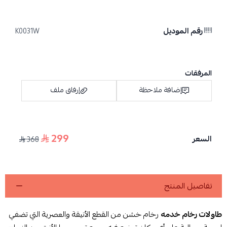
رقم الموديل
K0031W
المرفقات
إضافة ملاحظة
إرفاق ملف
299
السعر
368
اسحب و افلت الملف هنا
استعراض
تفاصيل المنتج
طاولات رخام خدمه
رخام خشن من القطع الأنيقة والعصرية التي تضفي