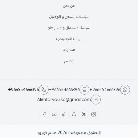
من نحن
سياسات الشحن و التوصيل
سياسة الاستبدال والاسترجاع
سياسة الخصوصية
المدونة
الدعم
+966554666396
+966554666396
+966554666396
Alimforyou.sa@gmail.com
الحقوق محفوظة | 2026
عالم فوريو