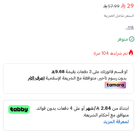
29
57.99
السعر شامل الضريبة
mk ,
متوفر
تم شراءه
104
مرة