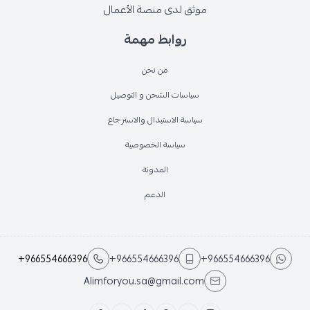
موثق لدى منصة الأعمال
روابط مهمة
من نحن
سياسات الشحن و التوصيل
سياسة الاستبدال والاسترجاع
سياسة الخصوصية
المدونة
الدعم
+966554666396
+966554666396
+966554666396
Alimforyou.sa@gmail.com