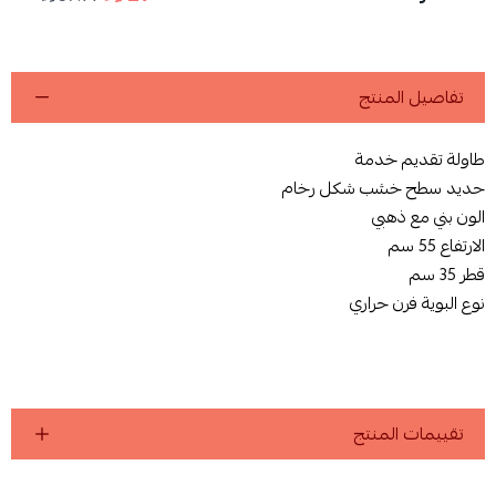
اسحب و افلت الملف هنا
استعراض
تفاصيل المنتج
طاولة تقديم خدمة
حديد سطح خشب شكل رخام
الون بني مع ذهبي
الارتفاع 55 سم
قطر 35 سم
نوع البوية فرن حراري
تقييمات المنتج