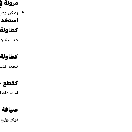
مرونة في
يمكن وضع ا
استخدام
كطاولة 
مناسبة لوض
كطاولة 
تنظيم كتب ا
كقطع جا
استخدام ال
ضيافة 
توفر توزيع