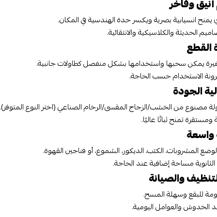
نيق وفاخر
يمنح انسيابية بصرية ويكسر حدة الهندسية في المكان.
اميم الحديثة والكلاسيكية والانتقائية.
 القطع
غيرة يمكن سحبها واستخدامها بشكل منفصل كطاولات جانبية.
رونة الاستخدام حسب الحاجة.
لية الجودة
ة مصنوع من الخشب/الزجاج المقسى/الرخام الصناعي (اختر النوع المتوفر).
 ومستقرة تمنح ثباتًا عاليًا.
واسعة
وضع المشروبات، الكتب، الديكور، الشموع، أو فناجين القهوة.
 الثانوية مساحة إضافية عند الحاجة.
تنظيف والصيانة
مة للبقع وسهلة المسح.
 الخدوش والعوامل اليومية.