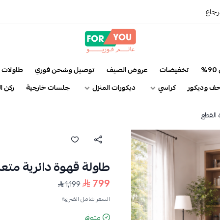
رجاع
عالم فوريو
%
تخفيضات
عروض الصيف
توصيل وشحن فوري
طاولات
ف وديكور
كراسي
ديكورات المنزل
جلسات خارجية
ركن ا
 القطع
طاولة قهوة دائرية متع
799
1,199
السعر شامل الضريبة
متوفر