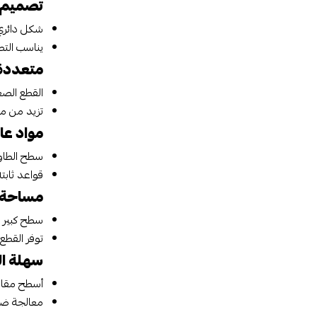
تصميم أ
شكل دائري 
يناسب التص
متعددة
القطع الص
تزيد من م
مواد عا
سطح الطاول
قواعد ثابتة
مساحة 
سطح كبير ل
توفر القطع
سهلة ال
أسطح مقاو
معالجة ضد