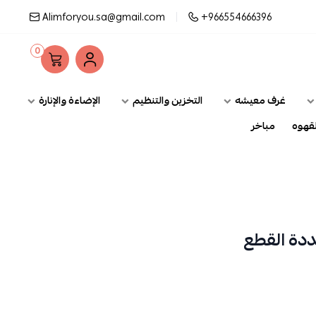
Alimforyou.sa@gmail.com
+966554666396
0
غرف معيشه
التخزين والتنظيم
الإضاءة والإنارة
لقهوه
مباخر
ددة القطع