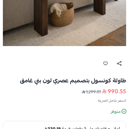
طاولة كونسول بتصميم عصري لون بني غامق
990.55
1,299.01
السعر شامل الضريبة
متوفر