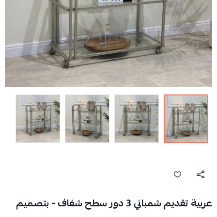
عربية تقديم شمباني 3 دور سطح شفاف - بتصميم