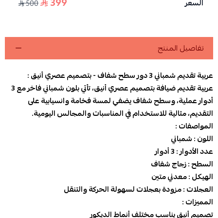
399
السعر
500
اسحب و افلت الملف هنا
استعراض
تفاصيل المنتج
عربية تقديم شمباني 3 دور سطح شفاف - بتصميم عصري أنيق :
عربية تقديم ضيافة بتصميم عصري أنيق، تأتي بلون شمباني فاخر مع 3
أدوار عملية، وسطح شفاف يضفي لمسة فخامة وانسيابية على
التقديم، مثالية للاستخدام في المناسبات والمجالس اليومية.
المواصفات :
اللون : شمباني
عدد الأدوار : 3 أدوار
السطح : زجاج شفاف
الهيكل : معدني متين
العجلات : مزودة بعجلات لسهولة الحركة والتنقل
المميزات :
تصميم أنيق يناسب مختلف أنماط الديكور