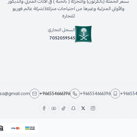
بسعر الجملة (بالكرتون) والتجزئة ( بالحبة ) في الأثاث المنزلي والديكور
والأواني المنزلية وغيرها من احتياجات منزلك//شركة عالم فوريو
للتجارة
السجل التجاري
7052059545
you.sa@gmail.com
+966554666396
+966554666396
+966