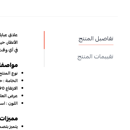
علاق عبايات 
تفاصيل المنتج
الأنظار، حيث
في أي وقت. اش
تقييمات المنتج
مواصفات
نوع المنتج :
ع
الخامة : حدي
الارتفاع 190 سم
عرض العلاق مع ا
اللون : اسود
مميزات عل
يتميز بتصميم