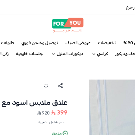
ع
عالم فوريو
تخفيضات
عروض الصيف
توصيل وشحن فوري
طاولات
وديكور
كراسي
ديكورات المنزل
جلسات خارجية
ركن القه
علاق ملابس اسود مع مرايا 
399
920
السعر شامل الضريبة
متوفر