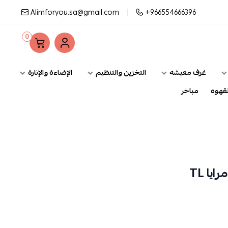
Alimforyou.sa@gmail.com
+966554666396
0
غرف معيشه
التخزين والتنظيم
الإضاءة والإنارة
وه
مباخر
TL