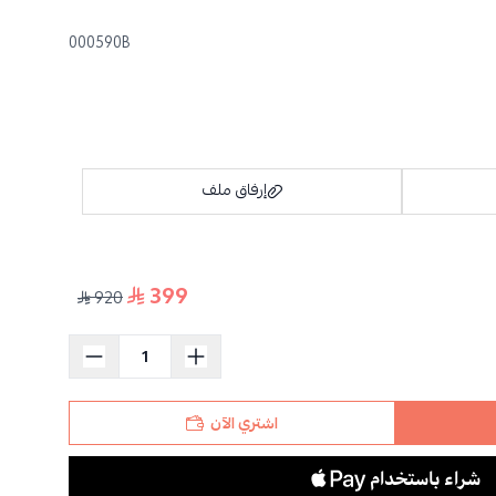
000590B
إرفاق ملف
399
920
سحب و افلت الملف هنا
استعراض
اشتري الآن