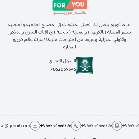
عالم فوريو ينتقي لك أفضل المنتجات في المصانع العالمية والمحلية
بسعر الجملة (بالكرتون) والتجزئة ( بالحبة ) في الأثاث المنزلي والديكور
والأواني المنزلية وغيرها من احتياجات منزلك//شركة عالم فوريو
للتجارة
السجل التجاري
7052059545
.sa@gmail.com
+966554666396
+966554666396
+966554