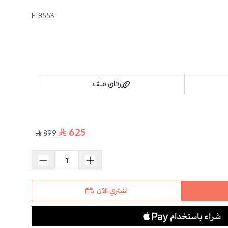
F-855B
إرفاق ملف
625
899
اسحب و افلت الملف هنا
استعراض
اشتري الآن