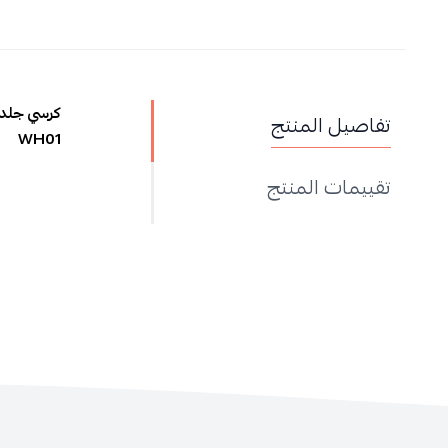
كرسي جلد 
تفاصيل المنتج
WH01
تقييمات المنتج
wh01