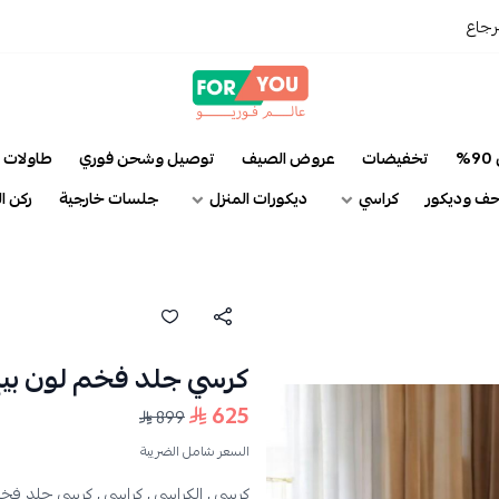
رجاع
عالم فوريو
%
تخفيضات
عروض الصيف
توصيل وشحن فوري
طاولات
ف وديكور
كراسي
ديكورات المنزل
جلسات خارجية
ركن ا
كرسي جلد فخم لون بي
625
899
السعر شامل الضريبة
كرسي ,
الكراسي ,
كراسي ,
كرسي جلد فخم 