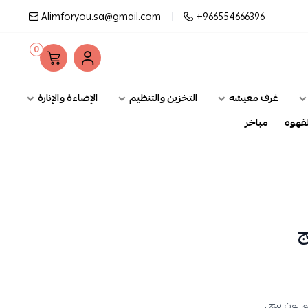
Alimforyou.sa@gmail.com
+966554666396
0
غرف معيشه
التخزين والتنظيم
الإضاءة والإنارة
لقهوه
مباخر
ج
لون بيج ,