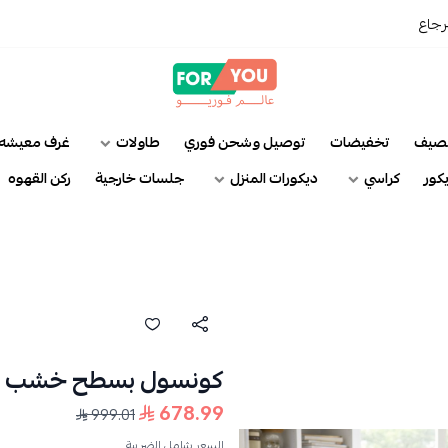
رجاع
عالم فوريو
لصيف
تخفيضات
توصيل وشحن فوري
طاولات
غرف معيشه
كور
كراسي
ديكورات المنزل
جلسات خارجية
ركن القهوه
كونسول بسطح خشب ب
678.99
999.01
السعر شامل الضريبة