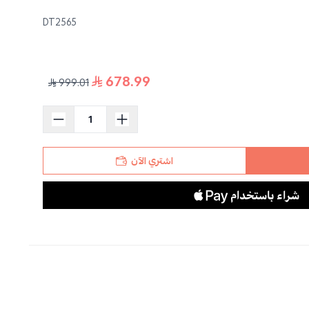
DT2565
678.99
999.01
اشتري الآن