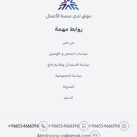
موثق لدى منصة الأعمال
روابط مهمة
من نحن
سياسات الشحن و التوصيل
سياسة الاستبدال والاسترجاع
سياسة الخصوصية
المدونة
الدعم
+966554666396
+966554666396
+966554666396
Alimforyou.sa@gmail.com