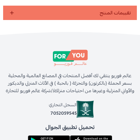
تقييمات المنتج
عالم فوريو ينتقي لك أفضل المنتجات في المصانع العالمية والمحلية
بسعر الجملة (بالكرتون) والتجزئة ( بالحبة ) في الأثاث المنزلي والديكور
والأواني المنزلية وغيرها من احتياجات منزلك//شركة عالم فوريو للتجارة
السجل التجاري
7052059545
تحميل تطبيق الجوال