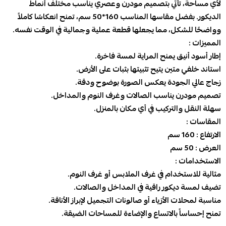
لأي مساحة، تأتي بتصميم مودرن وعصري يناسب مختلف أنماط
الديكور. بفضل مقاسها المناسب 160*50 سم، تمنح انعكاسًا كاملاً
وواضحًا للشكل، مما يجعلها قطعة عملية وجمالية في الوقت نفسه.
المميزات :
إطار أسود أنيق يمنح المراية لمسة فاخرة.
استاند خلفي متين يتيح تثبيتها بثبات على الأرض.
زجاج عالي الجودة يعكس الصورة بوضوح ودقة.
تصميم مودرن يناسب الصالات وغرف النوم والمداخل.
سهلة النقل والتركيب في أي مكان بالمنزل.
المقاسات :
الارتفاع : 160 سم
العرض : 50 سم
الاستخدامات :
مثالية للاستخدام في غرف الملابس أو غرف النوم.
تضيف لمسة ديكور راقية في المداخل والصالات.
مناسبة لمحلات الأزياء أو صالونات التجميل لإبراز الأناقة.
تمنح إحساساً بالاتساع والإضاءة للمساحات الضيقة.