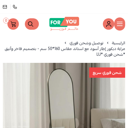
0
عالم فوريو
الرئيسية
توصيل وشحن فوري
مراية ديكور إطار أسود مع استاند مقاس 160*50 سم - بتصميم فاخر وأنيق
*شحن فوري *LU
شحن فوري سريع