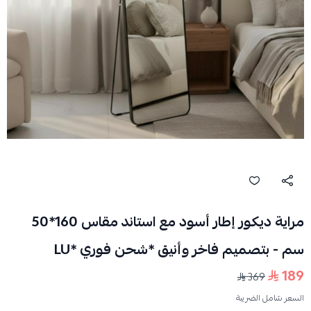
مراية ديكور إطار أسود مع استاند مقاس 160*50
سم - بتصميم فاخر وأنيق *شحن فوري *LU
189
369
السعر شامل الضريبة