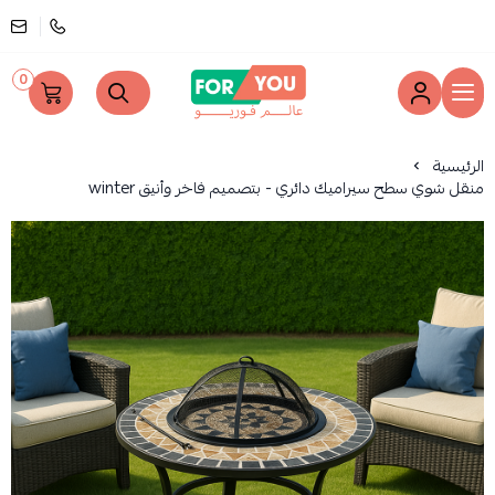
0
عالم فوريو
الرئيسية
منقل شوي سطح سيراميك دائري - بتصميم فاخر وأنيق winter