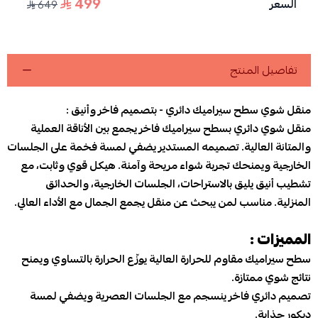
499
السعر
649
اسحب و افلت الملف هنا
استعراض
تفاصيل المنتج
منقل شوي سطح سيراميك دائري - بتصميم فاخر وأنيق :
منقل شوي دائري بسطح سيراميك فاخر يجمع بين الأناقة العملية
والمتانة العالية. تصميمه المستدير يضفي لمسة فخمة على الجلسات
الخارجية ويمنحك تجربة شواء مريحة وآمنة. هيكل قوي وثابت، مع
تشطيب أنيق يليق بالاستراحات، الجلسات الخارجية، والحدائق
المنزلية. مناسب لمن يبحث عن منقل يجمع الجمال مع الأداء العالي.
المميزات :
سطح سيراميك مقاوم للحرارة العالية يوزّع الحرارة بالتساوي ويمنح
نتائج شوي ممتازة.
تصميم دائري فاخر ينسجم مع الجلسات العصرية ويضفي لمسة
ديكور جذابة.