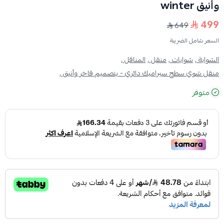
وأنيق winter
499
649
السعر شامل الضريبة
الشواية ,
شوايات ,
منقل ,
المناقل ,
منقل شوي سطح سيراميك دائري - بتصميم فاخر وأنيق ,
متوفر